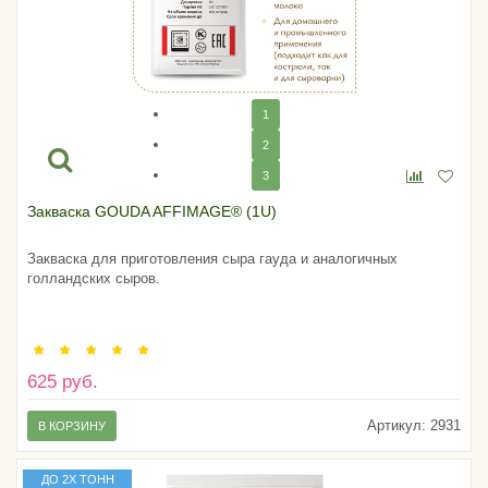
1
2
3
Закваска GOUDA AFFIMAGE® (1U)
Закваска для приготовления сыра гауда и аналогичных
голландских сыров.
625 руб.
Артикул:
2931
В КОРЗИНУ
ДО 2Х ТОНН