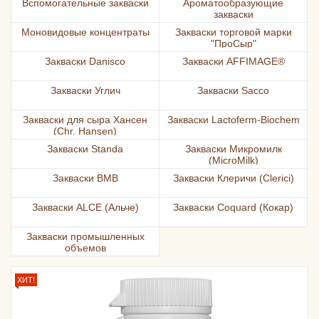
Вспомогательные закваски
Ароматообразующие
закваски
Моновидовые концентраты
Закваски торговой марки
"ПроСыр"
Закваски Danisco
Закваски AFFIMAGE®
Закваски Углич
Закваски Sacco
Закваски для сыра Хансен
Закваски Lactoferm-Biochem
(Chr. Hansen)
Закваски Standa
Закваски Микромилк
(MicroMilk)
Закваски BMB
Закваски Клеричи (Clerici)
Закваски ALCE (Альче)
Закваски Coquard (Кокар)
Закваски промышленных
объемов
ХИТ!