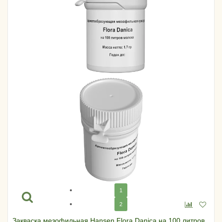
1
2
Закваска мезофильная Hansen Flora Danica на 100 литров