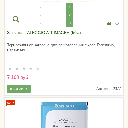
1
2
3
Закваска TALEGGIO AFFIMAGE® (50U)
Термофильная закваска для приготовления сыров Таледжио,
Страккино.
7 160 руб.
Артикул:
2977
В КОРЗИНУ
ХИТ!