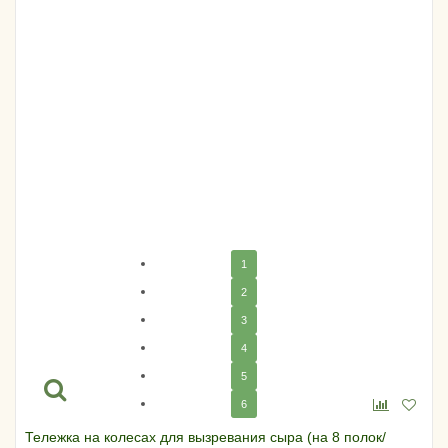
1
2
3
4
5
6
Тележка на колесах для вызревания сыра (на 8 полок/