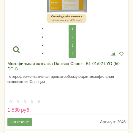
1
2
3
4
Мезофильная закваска Danisco Choozit BT 01/02 LYO (50
DCU)
Гетероферментативная ароматообразующая мезофильная
закваска из Франции.
1 530 руб.
Артикул:
2046
В КОРЗИНУ