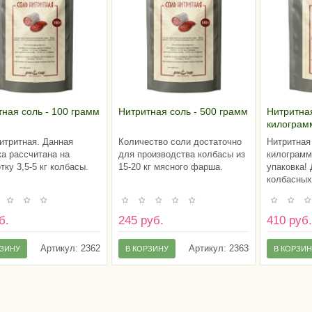
ная соль - 100 грамм
Нитритная соль - 500 грамм
Нитритная
килограм
итритная. Данная
Количество соли достаточно
Нитритная 
а рассчитана на
для производства колбасы из
килограмм
тку 3,5-5 кг колбасы.
15-20 кг мясного фарша.
упаковка! 
колбасных
б.
245 руб.
410 руб
Артикул:
2362
Артикул:
2363
РЗИНУ
В КОРЗИНУ
В КОРЗИ