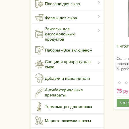
Плесени для сыра
Формы для сыра
Закваски для
кисломолочных
продуктов
Нитрит
Наборы «Все включено»
Соль н
Специи и приправы для
фасовк
сыра
вырабо
Добавки и наполнители
Антибактериальные
75 ру
препараты
В КО
Термометры для молока
Мерные ложечки и весы