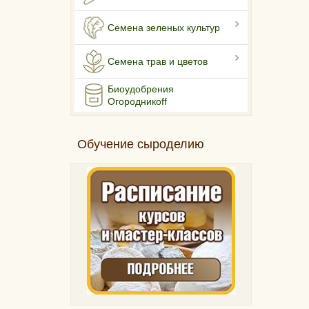
Семена зеленых культур
Семена трав и цветов
Биоудобрения
Огородникоff
Обучение сыроделию